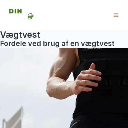
Gå
til
Mai
indholdet
Vægtvest
Men
Fordele ved brug af en vægtvest