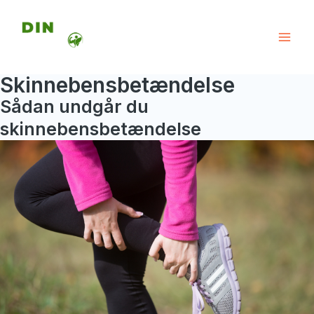
Gå
til
Mai
indholdet
Skinnebensbetændelse
Men
Sådan undgår du
skinnebensbetændelse