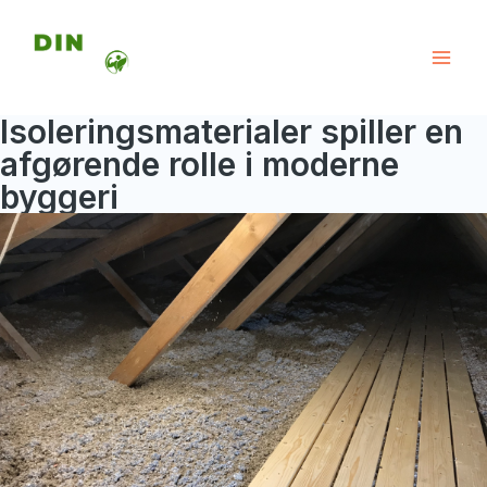
Gå
til
Mai
indholdet
Isoleringsmaterialer spiller en
Men
afgørende rolle i moderne
byggeri